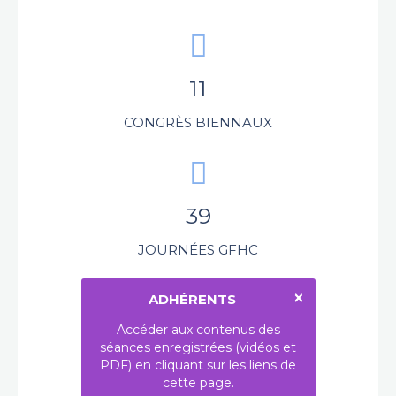
11
CONGRÈS BIENNAUX
39
JOURNÉES GFHC
×
ADHÉRENTS
Accéder aux contenus des
séances enregistrées (vidéos et
PDF) en cliquant sur les liens de
cette page.