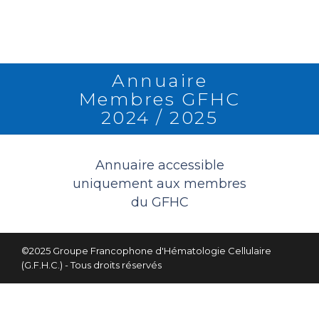
Annuaire
Membres GFHC
2024 / 2025
RETOUR
Annuaire accessible
uniquement aux membres
du GFHC
©2025 Groupe Francophone d'Hématologie Cellulaire
(G.F.H.C.) - Tous droits réservés