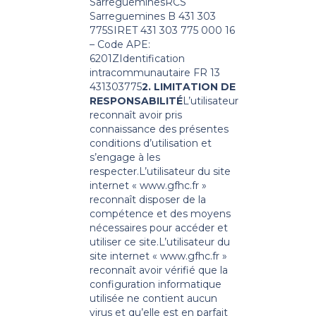
Sarreguemines
RCS
Sarreguemines B 431 303
775
SIRET 431 303 775 000 16
– Code APE:
6201Z
Identification
intracommunautaire FR 13
431303775
2. LIMITATION DE
RESPONSABILITÉ
L’utilisateur
reconnaît avoir pris
connaissance des présentes
conditions d’utilisation et
s’engage à les
respecter.
L’utilisateur du site
internet « www.gfhc.fr »
reconnaît disposer de la
compétence et des moyens
nécessaires pour accéder et
utiliser ce site.
L’utilisateur du
site internet « www.gfhc.fr »
reconnaît avoir vérifié que la
configuration informatique
utilisée ne contient aucun
virus et qu’elle est en parfait