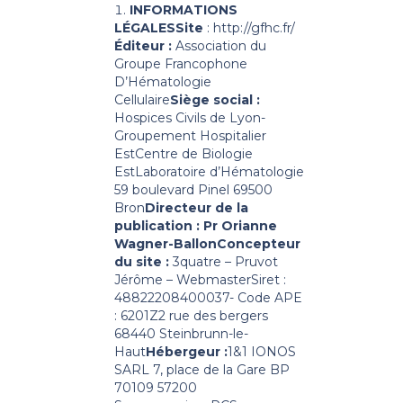
INFORMATIONS
LÉGALES
Site
: http://gfhc.fr/
Éditeur :
Association du
Groupe Francophone
D’Hématologie
Cellulaire
Siège social :
Hospices Civils de Lyon-
Groupement Hospitalier
Est
Centre de Biologie
Est
Laboratoire d’Hématologie
59 boulevard Pinel 69500
Bron
Directeur de la
publication :
Pr Orianne
Wagner-Ballon
Concepteur
du site :
3quatre – Pruvot
Jérôme – Webmaster
Siret :
48822208400037- Code APE
: 6201Z
2 rue des bergers
68440 Steinbrunn-le-
Haut
Hébergeur :
1&1 IONOS
SARL
7, place de la Gare BP
70109 57200